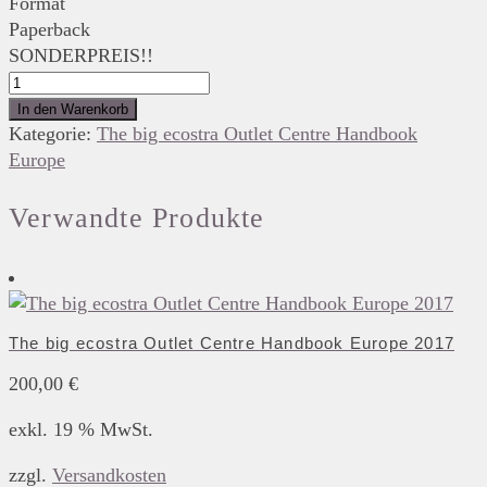
Format
Paperback
SONDERPREIS!!
The
big
In den Warenkorb
ecostra
Kategorie:
The big ecostra Outlet Centre Handbook
Outlet
Europe
Centre
Handbook
Verwandte Produkte
Europe
2014
Menge
The big ecostra Outlet Centre Handbook Europe 2017
200,00
€
exkl. 19 % MwSt.
zzgl.
Versandkosten