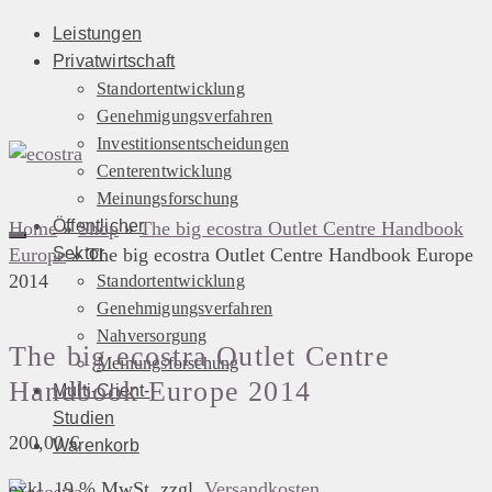
Leistungen
Privatwirtschaft
Standortentwicklung
Genehmigungsverfahren
Investitionsentscheidungen
Centerentwicklung
Meinungsforschung
Öffentlicher
Home
»
Shop
»
The big ecostra Outlet Centre Handbook
Europe
Sektor
»
The big ecostra Outlet Centre Handbook Europe
2014
Standortentwicklung
Genehmigungsverfahren
Nahversorgung
The big ecostra Outlet Centre
Meinungsforschung
Handbook Europe 2014
Multi-Client-
Studien
200,00
€
Warenkorb
exkl. 19 % MwSt.
zzgl.
Versandkosten