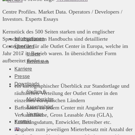
Centre Profiles. Market Data. Operators / Developers /
Investors. Experts Essays
Kernstück des 500 Seiten starken und in englischer
Sprache abgefassten Handbuchs sind detaillierte
Informationen
Centerprofile für alle Outlet Center in Europa, welche im
Über uns
Jahr 2017 in Betrieb waren. In übersichtlicher Form
Unsere
aufbereitet findet u.a.
Referenzen
Karriere
Presse
Downloads
ein kartographischer Überblick zur Standortlage und
Studien &
räumlichen Verteilung der Outlet Center in den
Marktberichte
einzelnen europäischen Ländern
Expertenbrief
Basisdaten zu jedem Center mit Angaben zur
Vorträge
Verkaufsfläche, Gross Leasable Area (GLA),
Kontakt
Eröffnungsdatum, Entwickler, Betreiber etc.
Angaben zum jeweiligen Mieterbesatz mit Anzahl der