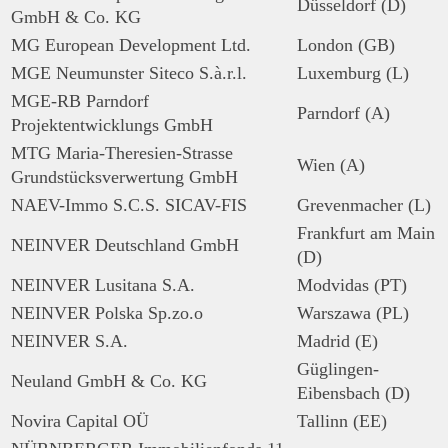
Düsseldorf (D)
GmbH & Co. KG
MG European Development Ltd.
London (GB)
MGE Neumunster Siteco S.à.r.l.
Luxemburg (L)
MGE-RB Parndorf
Parndorf (A)
Projektentwicklungs GmbH
MTG Maria-Theresien-Strasse
Wien (A)
Grundstücksverwertung GmbH
NAEV-Immo S.C.S. SICAV-FIS
Grevenmacher (L)
Frankfurt am Main
NEINVER Deutschland GmbH
(D)
NEINVER Lusitana S.A.
Modvidas (PT)
NEINVER Polska Sp.zo.o
Warszawa (PL)
NEINVER S.A.
Madrid (E)
Güglingen-
Neuland GmbH & Co. KG
Eibensbach (D)
Novira Capital OÜ
Tallinn (EE)