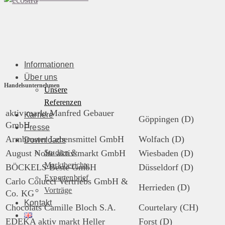
Informationen
Über uns
Handelsunternehmen
Unsere
Referenzen
aktiv markt Manfred Gebauer
Karriere
Göppingen (D)
GmbH
Presse
Armbruster Lebensmittel GmbH
Wolfach (D)
Downloads
Studien &
August Nolte aktiv markt GmbH
Wiesbaden (D)
Marktberichte
BÖCKELS Beste GmbH
Düsseldorf (D)
Expertenbrief
Carlo Colucci Vertriebs GmbH &
Herrieden (D)
Vorträge
Co. KG
Kontakt
Chocolats Camille Bloch S.A.
Courtelary (CH)
EDEKA aktiv markt Heller
Forst (D)