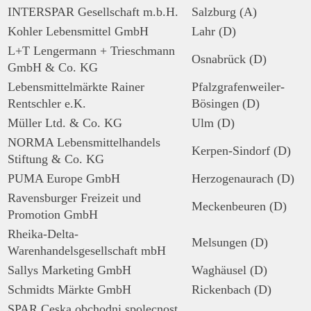
INTERSPAR Gesellschaft m.b.H.
Salzburg (A)
Kohler Lebensmittel GmbH
Lahr (D)
L+T Lengermann + Trieschmann
Osnabrück (D)
GmbH & Co. KG
Lebensmittelmärkte Rainer
Pfalzgrafenweiler-
Rentschler e.K.
Bösingen (D)
Müller Ltd. & Co. KG
Ulm (D)
NORMA Lebensmittelhandels
Kerpen-Sindorf (D)
Stiftung & Co. KG
PUMA Europe GmbH
Herzogenaurach (D)
Ravensburger Freizeit und
Meckenbeuren (D)
Promotion GmbH
Rheika-Delta-
Melsungen (D)
Warenhandelsgesellschaft mbH
Sallys Marketing GmbH
Waghäusel (D)
Schmidts Märkte GmbH
Rickenbach (D)
SPAR Ceska obchodni spolecnost