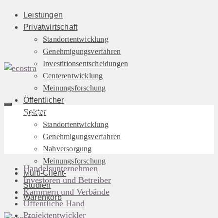
Leistungen
Privatwirtschaft
Standortentwicklung
Genehmigungsverfahren
Investitionsentscheidungen
Centerentwicklung
Meinungsforschung
Öffentlicher
Unsere Referenzen
Sektor
Standortentwicklung
Genehmigungsverfahren
Nahversorgung
Meinungsforschung
Handelsunternehmen
Multi-Client-
Investoren und Betreiber
Studien
Kammern und Verbände
Warenkorb
Öffentliche Hand
Projektentwickler