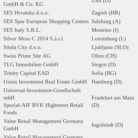
Ulm (D)
GmbH & Co. KG
SES Hrvatska d.o.o.
Zagreb (HR)
SES Spar European Shopping Centers
Salzburg (A)
SES Italy S.R.L.
Mestrino (I)
Silver Moss C 2014 S.à.r.l.
Luxemburg (L)
Situla City d.o.o.
Ljubljana (SLO)
Swiss Prime Site AG
Olten (CH)
TLG Immobilien GmbH
Siegen (D)
Trinity Capital EAD
Sofia (BG)
Union Investment Real Estate GmbH
Hamburg (D)
Universal-Investment-Gesellschaft
mbH
Frankfurt am Main
Spezial-AIF BVK Highstreet Retail
(D)
Fonds
Value Retail Management Germany
Ingolstadt (D)
GmbH
Value Retail Management Germany