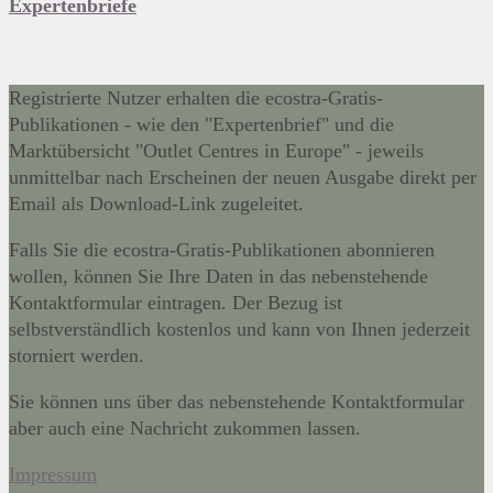
Expertenbriefe
Registrierte Nutzer erhalten die ecostra-Gratis-
Publikationen - wie den "Expertenbrief" und die
Marktübersicht "Outlet Centres in Europe" - jeweils
unmittelbar nach Erscheinen der neuen Ausgabe direkt per
Email als Download-Link zugeleitet.
Falls Sie die ecostra-Gratis-Publikationen abonnieren
wollen, können Sie Ihre Daten in das nebenstehende
Kontaktformular eintragen. Der Bezug ist
selbstverständlich kostenlos und kann von Ihnen jederzeit
storniert werden.
Sie können uns über das nebenstehende Kontaktformular
aber auch eine Nachricht zukommen lassen.
Impressum