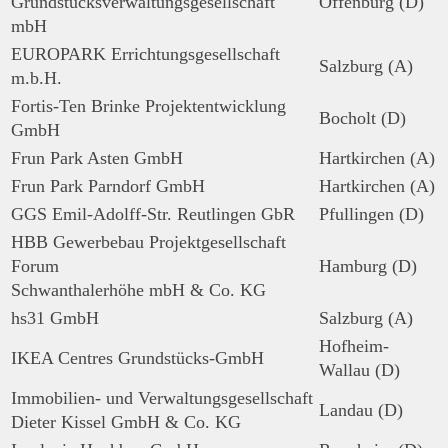
Grundstücksverwaltungsgesellschaft
Offenburg (D)
mbH
EUROPARK Errichtungsgesellschaft
Salzburg (A)
m.b.H.
Fortis-Ten Brinke Projektentwicklung
Bocholt (D)
GmbH
Frun Park Asten GmbH
Hartkirchen (A)
Frun Park Parndorf GmbH
Hartkirchen (A)
GGS Emil-Adolff-Str. Reutlingen GbR
Pfullingen (D)
HBB Gewerbebau Projektgesellschaft
Forum
Hamburg (D)
Schwanthalerhöhe mbH & Co. KG
hs31 GmbH
Salzburg (A)
Hofheim-
IKEA Centres Grundstücks-GmbH
Wallau (D)
Immobilien- und Verwaltungsgesellschaft
Landau (D)
Dieter Kissel GmbH & Co. KG