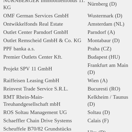
NÜRNBERGER Immobilienfonds 11.
Nürnberg (D)
KG
OMF German Services GmbH
Wustermark (D)
Ontwikkelfonds Real Estate
Amsterdam (NL)
Outlet Center Parndorf GmbH
Parndorf (A)
Outlet Remscheid GmbH & Co. KG
Montabaur (D)
PPF banka a.s.
Praha (CZ)
Premier Outlets Center Kft.
Budapest (HU)
Frankfurt am Main
Projekt SPV 11 GmbH
(D)
Raiffeisen Leasing GmbH
Wien (A)
Reinvest Trade Service S.R.L.
Bucuresti (RO)
RMT Rhein-Main-
Kelkheim / Taunus
Treuhandgesellschaft mbH
(D)
ROS Soltau Management UG
Soltau (D)
Schaeffler Chain Drive Systems
Calais (F)
Scheuffele B70/82 Grundstücks