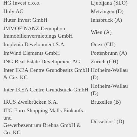
HG Invest d.o.o.
Ljubljana (SLO)
Holy AG
Metzingen (D)
Huter Invest GmbH
Innsbruck (A)
IMMOFINANZ Demophon
Wien (A)
Immobilienvermietungs GmbH
Implenia Development S.A.
Onex (CH)
ImWind Elements GmbH
Pottenbrunn (A)
ING Real Estate Development AG
Zürich (CH)
Inter IKEA Centre Grundbesitz GmbH
Hofheim-Wallau
& Cie. KG
(D)
Hofheim-Wallau
Inter IKEA Centre Grundstück-GmbH
(D)
IRUS Zweibrücken S.A.
Bruxelles (B)
ITG Euro-Shopping Malls Einkaufs-
und
Düsseldorf (D)
Gewerbezentrum Brehna GmbH &
Co. KG