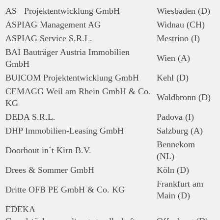
AS Projektentwicklung GmbH
Wiesbaden (D)
ASPIAG Management AG
Widnau (CH)
ASPIAG Service S.R.L.
Mestrino (I)
BAI Bauträger Austria Immobilien
Wien (A)
GmbH
BUICOM Projektentwicklung GmbH
Kehl (D)
CEMAGG Weil am Rhein GmbH & Co.
Waldbronn (D)
KG
DEDA S.R.L.
Padova (I)
DHP Immobilien-Leasing GmbH
Salzburg (A)
Bennekom
Doorhout in´t Kirn B.V.
(NL)
Drees & Sommer GmbH
Köln (D)
Frankfurt am
Dritte OFB PE GmbH & Co. KG
Main (D)
EDEKA