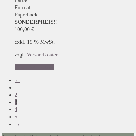
Farbe
Format
Paperback
SONDERPREIS!!
100,00
€
exkl. 19 % MwSt.
zzgl.
Versandkosten
In den Warenkorb
←
1
2
3
4
5
→