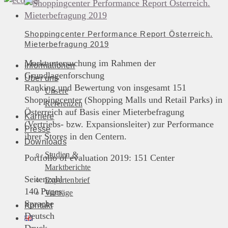
Shoppingcenter Performance Report Österreich.
Mieterbefragung 2019
Marktuntersuchung im Rahmen der
Informationen
Grundlagenforschung
Über uns
Ranking und Bewertung von insgesamt 151
Unsere
Shoppingcenter (Shopping Malls und Retail Parks) in
Referenzen
Österreich auf Basis einer Mieterbefragung
Karriere
(Vertriebs- bzw. Expansionsleiter) zur Performance
Presse
ihrer Stores in den Centern.
Downloads
Studien &
Portfolio of evaluation 2019: 151 Center
Marktberichte
Seitenzahl
Expertenbrief
140 Pages
Vorträge
Sprache
Kontakt
Deutsch