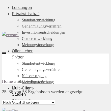
Leistungen
Privatwirtschaft
Standortentwicklung
Genehmigungsverfahren
Investitionsentscheidungen
Centerentwicklung
Meinungsforschung
Öffentlicher
Shop
Sektor
Standortentwicklung
Genehmigungsverfahren
Nahversorgung
Home
»
Shop
- Page 3
Meinungsforschung
Multi-Client-
Nach
25–36 von 58 Ergebnissen werden angezeigt
Studien
Aktualität
Warenkorb
sortiert