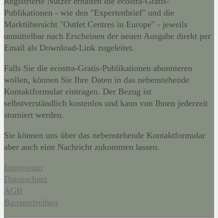
Registrierte Nutzer erhalten die ecostra-Gratis-
Publikationen - wie den "Expertenbrief" und die
Marktübersicht "Outlet Centres in Europe" - jeweils
unmittelbar nach Erscheinen der neuen Ausgabe direkt per
Email als Download-Link zugeleitet.
Falls Sie die ecostra-Gratis-Publikationen abonnieren
wollen, können Sie Ihre Daten in das nebenstehende
Kontaktformular eintragen. Der Bezug ist
selbstverständlich kostenlos und kann von Ihnen jederzeit
storniert werden.
Sie können uns über das nebenstehende Kontaktformular
aber auch eine Nachricht zukommen lassen.
Impressum
Datenschutz
AGB
Barrierefreiheit