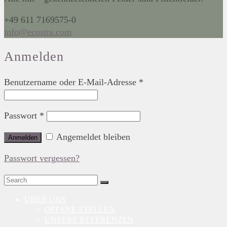
+49 611 7169575-0
info@ecostra.com
Anmelden
Benutzername oder E-Mail-Adresse
*
Passwort
*
Angemeldet bleiben
Anmelden
Passwort vergessen?
Search
for:
ÜBER UNS
OFFENE STELLEN
UNSERE REFERENZEN