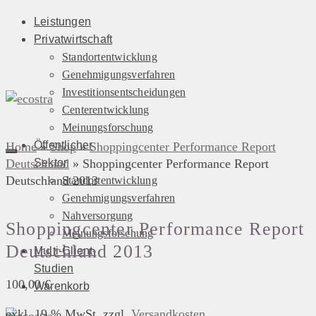
Leistungen
Privatwirtschaft
Standortentwicklung
Genehmigungsverfahren
Investitionsentscheidungen
Centerentwicklung
Meinungsforschung
Öffentlicher
Home
»
Shop
»
Shoppingcenter Performance Report
Deutschland
Sektor
»
Shoppingcenter Performance Report
Deutschland 2013
Standortentwicklung
Genehmigungsverfahren
Nahversorgung
Shoppingcenter Performance Report
Meinungsforschung
Deutschland 2013
Multi-Client-
Studien
100,00
€
Warenkorb
exkl. 19 % MwSt.
zzgl.
Versandkosten