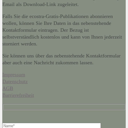
Email als Download-Link zugeleitet.
Falls Sie die ecostra-Gratis-Publikationen abonnieren
wollen, können Sie Ihre Daten in das nebenstehende
Kontaktformular eintragen. Der Bezug ist
selbstverständlich kostenlos und kann von Ihnen jederzeit
storniert werden.
Sie können uns über das nebenstehende Kontaktformular
aber auch eine Nachricht zukommen lassen.
Impressum
Datenschutz
AGB
Barrierefreiheit