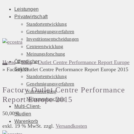
Leistungen
Privatwirtschaft
Standortentwicklung
Genehmigungsverfahren
Investitionsentscheidungen
Centerentwicklung
Meinungsforschung
Öffentlicher
Home
»
Shop
»
Outlet Centre Performance Report Europe
»
Factory Outlet Centre Performance Report Europe 2015
Sektor
Standortentwicklung
Genehmigungsverfahren
Factory Outlet Centre Performance
Nahversorgung
Report Europe 2015
Meinungsforschung
Multi-Client-
50,00
€
Studien
Warenkorb
exkl. 19 % MwSt.
zzgl.
Versandkosten