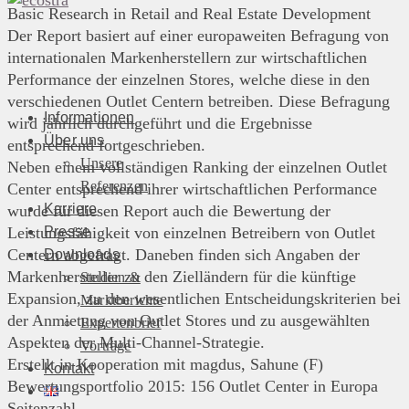
Basic Research in Retail and Real Estate Development
Der Report basiert auf einer europaweiten Befragung von
internationalen Markenherstellern zur wirtschaftlichen
Performance der einzelnen Stores, welche diese in den
verschiedenen Outlet Centern betreiben. Diese Befragung
Informationen
wird jährlich durchgeführt und die Ergebnisse
Über uns
entsprechend fortgeschrieben.
Unsere
Neben einem vollständigen Ranking der einzelnen Outlet
Referenzen
Center entsprechend ihrer wirtschaftlichen Performance
Karriere
wurde für diesen Report auch die Bewertung der
Presse
Leistungsfähigkeit von einzelnen Betreibern von Outlet
Centern abgefragt. Daneben finden sich Angaben der
Downloads
Markenhersteller zu den Zielländern für die künftige
Studien &
Expansion, zu den wesentlichen Entscheidungskriterien bei
Marktberichte
der Anmietung von Outlet Stores und zu ausgewählten
Expertenbrief
Aspekten der Multi-Channel-Strategie.
Vorträge
Erstellt in Kooperation mit magdus, Sahune (F)
Kontakt
Bewertungsportfolio 2015: 156 Outlet Center in Europa
Seitenzahl