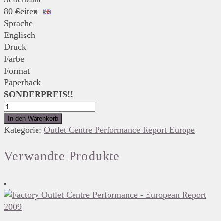
80 Seiten
Sprache
Englisch
Druck
Farbe
Format
Paperback
SONDERPREIS!!
Factory
Outlet
In den Warenkorb
Centre
Kategorie:
Outlet Centre Performance Report Europe
Performance
Report
Verwandte Produkte
Europe
2015
Menge