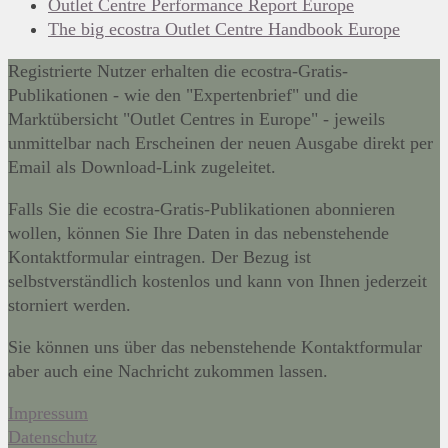
Outlet Centre Performance Report Europe
The big ecostra Outlet Centre Handbook Europe
Registrierte Nutzer erhalten die ecostra-Gratis-
Publikationen - wie den "Expertenbrief" und die
Marktübersicht "Outlet Centres in Europe" - jeweils
unmittelbar nach Erscheinen der neuen Ausgabe direkt per
Email als Download-Link zugeleitet.
Falls Sie die ecostra-Gratis-Publikationen abonnieren
wollen, können Sie Ihre Daten in das nebenstehende
Kontaktformular eintragen. Der Bezug ist
selbstverständlich kostenlos und kann von Ihnen jederzeit
storniert werden.
Sie können uns über das nebenstehende Kontaktformular
aber auch eine Nachricht zukommen lassen.
Impressum
Datenschutz